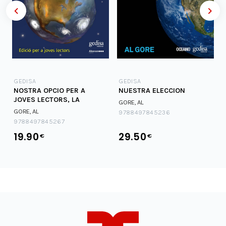
GEDISA
GEDISA
NOSTRA OPCIO PER A
NUESTRA ELECCION
JOVES LECTORS, LA
GORE, AL
GORE, AL
9788497845236
9788497845267
19.90
29.50
€
€