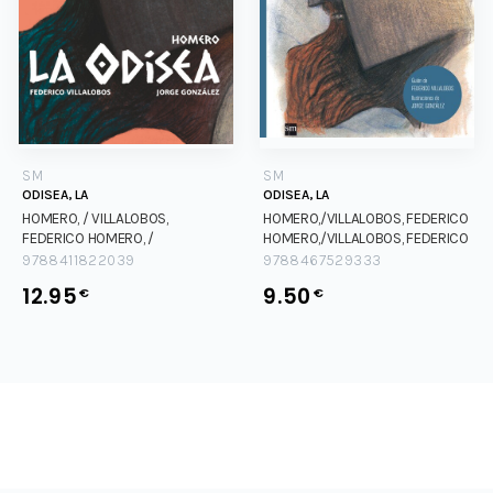
SM
SM
ODISEA, LA
ODISEA, LA
HOMERO, / VILLALOBOS,
HOMERO,/VILLALOBOS, FEDERICO
FEDERICO
HOMERO, /
HOMERO,/VILLALOBOS, FEDERICO
VILLALOBOS, FEDERICO
9788411822039
9788467529333
12.95
9.50
€
€