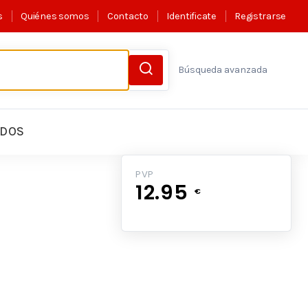
s
Quiénes somos
Contacto
Identificate
Registrarse
Búsqueda avanzada
LDOS
PVP
12.95
€