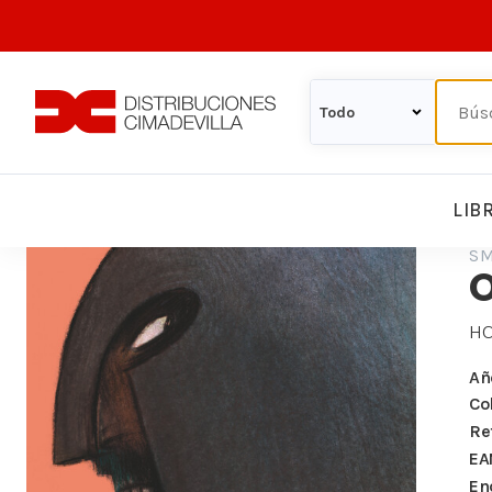
LIB
S
O
H
Añ
Co
Re
EA
En