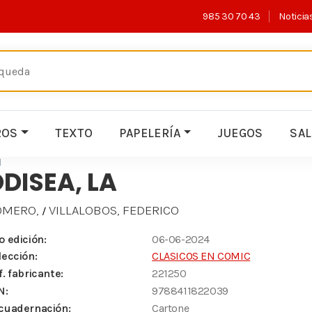
985 30 70 43
Noticia
ROS
TEXTO
PAPELERÍA
JUEGOS
SA
M
DISEA, LA
OMERO,
VILLALOBOS, FEDERICO
/
o edición:
06-06-2024
lección:
CLASICOS EN COMIC
f. fabricante:
221250
N:
9788411822039
cuadernación:
Cartone