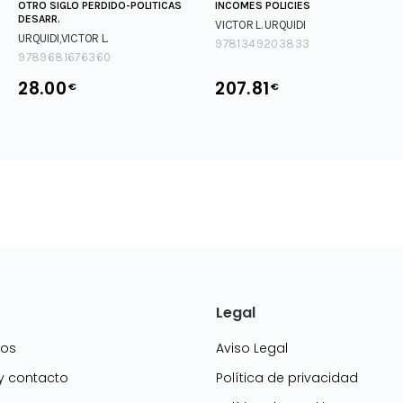
OTRO SIGLO PERDIDO-POLITICAS
INCOMES POLICIES
DESARR.
VICTOR L. URQUIDI
URQUIDI,VICTOR L.
9781349203833
9789681676360
28.00
207.81
€
€
Legal
mos
Aviso Legal
 y contacto
Política de privacidad