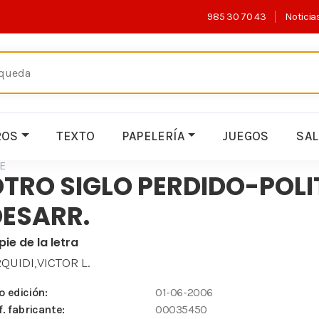
985 30 70 43
Noticia
ROS
TEXTO
PAPELERÍA
JUEGOS
SA
E
TRO SIGLO PERDIDO-POLI
DESARR.
 pie de la letra
QUIDI,VICTOR L.
o edición:
01-06-2006
f. fabricante:
00035450