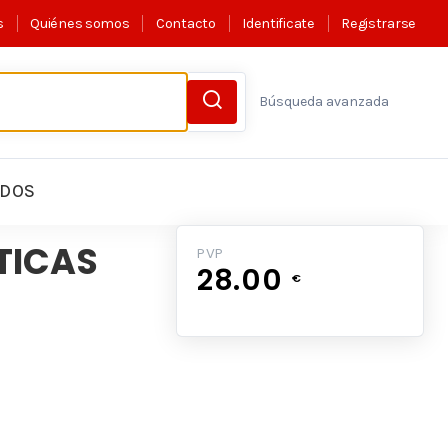
s
Quiénes somos
Contacto
Identificate
Registrarse
Búsqueda avanzada
LDOS
TICAS
PVP
28.00
€