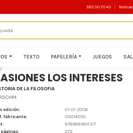
985 30 70 43
Noticia
ROS
TEXTO
PAPELERÍA
JUEGOS
SA
E
ASIONES LOS INTERESES
STORIA DE LA FILOSOFIA
IRSCHM
o edición:
01-01-2006
f. fabricante:
00014050
N:
9789681601317
 páginas:
273