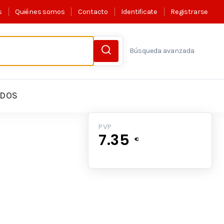
s
Quiénes somos
Contacto
Identificate
Registrarse
Búsqueda avanzada
LDOS
PVP
7.35
€