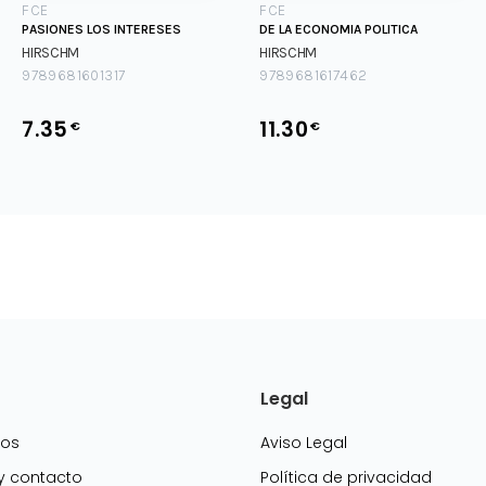
FCE
FCE
PASIONES LOS INTERESES
DE LA ECONOMIA POLITICA
HIRSCHM
HIRSCHM
9789681601317
9789681617462
7.35
11.30
€
€
Legal
mos
Aviso Legal
 y contacto
Política de privacidad