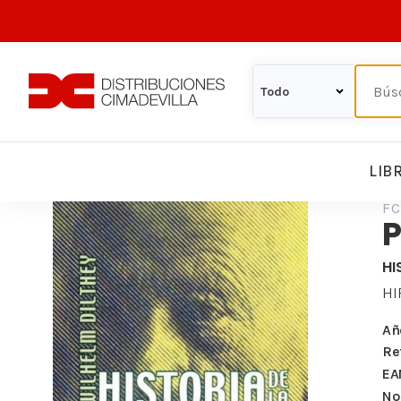
LIB
FC
P
HI
H
Añ
Re
EA
Nº