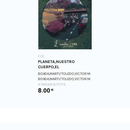
FCE
PLANETA,NUESTRO
CUERPO,EL
BOADA,MARTI/TOLEDO,VICTOR M.
BOADA,MARTI/TOLEDO,VICTOR M.
9789681670719
8.00
€