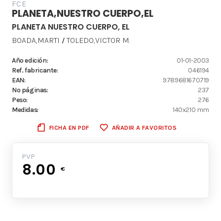
FCE
PLANETA,NUESTRO CUERPO,EL
PLANETA NUESTRO CUERPO, EL
BOADA,MARTI
TOLEDO,VICTOR M.
/
Año edición:
01-01-2003
Ref. fabricante:
046194
EAN:
9789681670719
Nº páginas:
237
Peso:
276
Medidas:
140x210 mm
FICHA EN PDF
AÑADIR A FAVORITOS
PVP
8.00
€