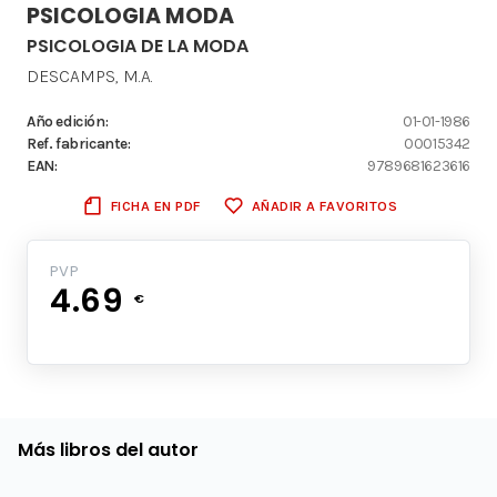
PSICOLOGIA MODA
PSICOLOGIA DE LA MODA
DESCAMPS, M.A.
Año edición:
01-01-1986
Ref. fabricante:
00015342
EAN:
9789681623616
FICHA EN PDF
AÑADIR A FAVORITOS
PVP
4.69
€
Más libros del autor