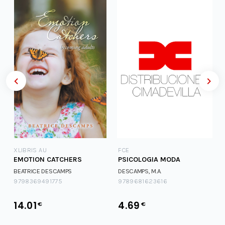
XLIBRIS AU
FCE
EMOTION CATCHERS
PSICOLOGIA MODA
BEATRICE DESCAMPS
DESCAMPS, M.A.
9798369491775
9789681623616
,
14.01
4.69
€
€