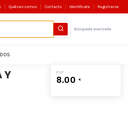
s
Quiénes somos
Contacto
Identificate
Registrarse
Búsqueda avanzada
LDOS
 Y
PVP
8.00
€