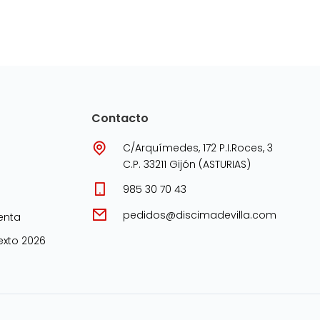
Contacto
C/Arquímedes, 172 P.I.Roces, 3
C.P. 33211 Gijón (ASTURIAS)
985 30 70 43
pedidos@discimadevilla.com
enta
xto 2026