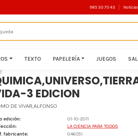
985 30 70 43
Noticia
ROS
TEXTO
PAPELERÍA
JUEGOS
SA
E
UIMICA,UNIVERSO,TIERRA
IDA-3 EDICION
MO DE VIVAR,ALFONSO
o edición:
01-10-2011
lección:
LA CIENCIA PARA TODOS
f. fabricante:
046051