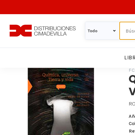
LIB
FC
Q
V
RO
Añ
Co
Re