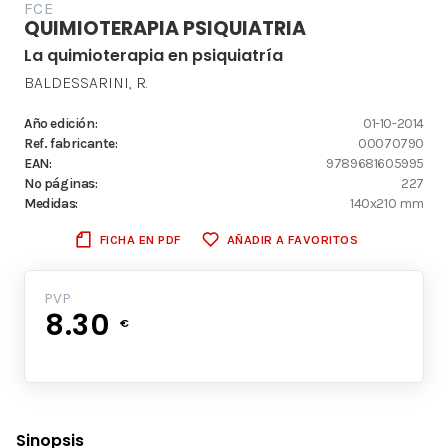
FCE
QUIMIOTERAPIA PSIQUIATRIA
La quimioterapia en psiquiatría
BALDESSARINI, R.
Año edición:
01-10-2014
Ref. fabricante:
00070790
EAN:
9789681605995
Nº páginas:
227
Medidas:
140x210 mm
FICHA EN PDF
AÑADIR A FAVORITOS
PVP
8.30
€
Sinopsis