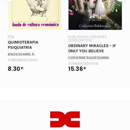
FCE
PUBLISHING SERVICES
CONSORTIUM
QUIMIOTERAPIA
ORDINARY MIRACLES - IF
PSIQUIATRIA
ONLY YOU BELIEVE
BALDESSARINI, R.
CATHERINE BALDESSARINI
9789681605995
9798892430456
8.30
15.36
€
€