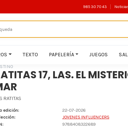
985 30 70 43
Noticia
ROS
TEXTO
PAPELERÍA
JUEGOS
SA
STINO
ATITAS 17, LAS. EL MISTER
MAR
S RATITAS
o edición:
22-07-2026
lección:
JOVENES INFLUENCERS
N:
9788408322689