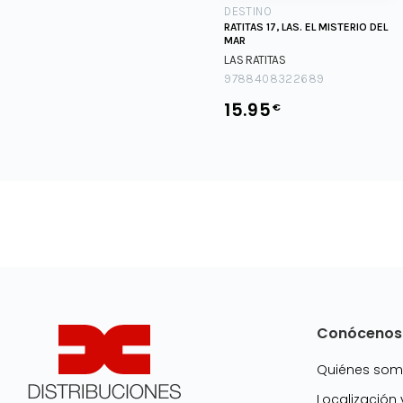
DESTINO
RATITAS 17, LAS. EL MISTERIO DEL
MAR
LAS RATITAS
9788408322689
15.95
€
Conócenos
Quiénes so
Localización