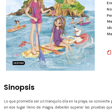
En
Nº
Pe
Me
Id
Ma
Sinopsis
Lo que prometía ser un tranquilo día en la playa, se conviert
en ese lugar lleno de magia, deberán superar las pruebas que