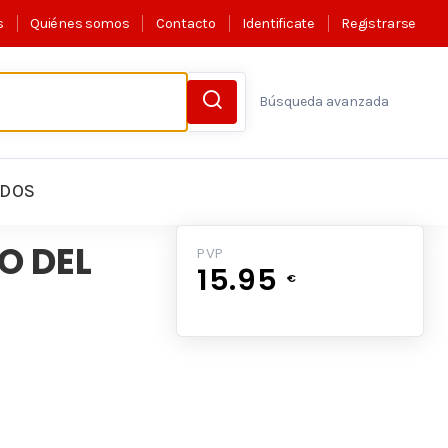
s
Quiénes somos
Contacto
Identificate
Registrarse
Búsqueda avanzada
LDOS
IO DEL
PVP
15.95
€