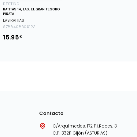
DESTINO
RATITAS 14, LAS. EL GRAN TESORO
PIRATA
LAS RATITAS
9788408306122
15.95
€
Contacto
C/Arquímedes, 172 P.I.Roces, 3
C.P. 33211 Gijón (ASTURIAS)