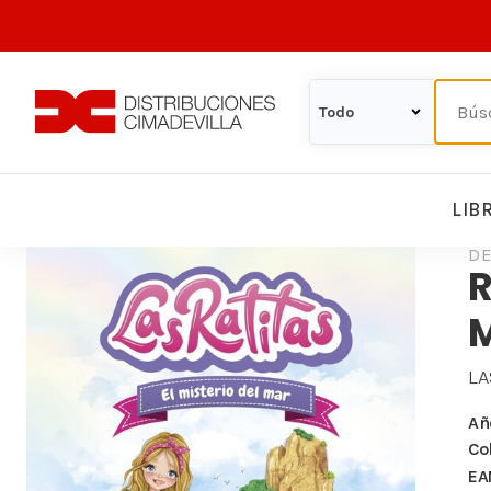
LIB
DE
R
LA
Añ
Co
EA