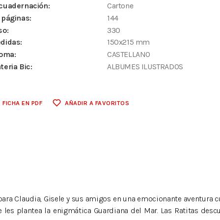
cuadernación:
Cartone
 páginas:
144
so:
330
didas:
150x215 mm
ioma:
CASTELLANO
teria Bic:
ALBUMES ILUSTRADOS
FICHA EN PDF
AÑADIR A FAVORITOS
e para Claudia, Gisele y sus amigos en una emocionante aventura c
 les plantea la enigmática Guardiana del Mar. Las Ratitas desc