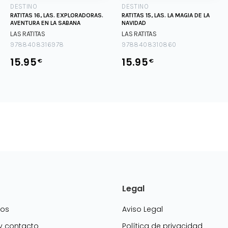
DESTINO
DESTINO
RATITAS 16, LAS. EXPLORADORAS.
RATITAS 15, LAS. LA MAGIA DE LA
AVENTURA EN LA SABANA
NAVIDAD
LAS RATITAS
LAS RATITAS
9788408316978
9788408310860
15.95
15.95
€
€
Legal
mos
Aviso Legal
 y contacto
Política de privacidad