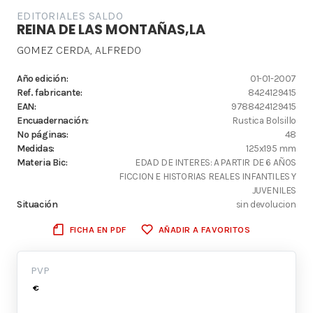
EDITORIALES SALDO
REINA DE LAS MONTAÑAS,LA
GOMEZ CERDA, ALFREDO
Año edición:
01-01-2007
Ref. fabricante:
8424129415
EAN:
9788424129415
Encuadernación:
Rustica Bolsillo
Nº páginas:
48
Medidas:
125x195 mm
Materia Bic:
EDAD DE INTERES: A PARTIR DE 6 AÑOS
FICCION E HISTORIAS REALES INFANTILES Y
JUVENILES
Situación
sin devolucion
FICHA EN PDF
AÑADIR A FAVORITOS
PVP
€