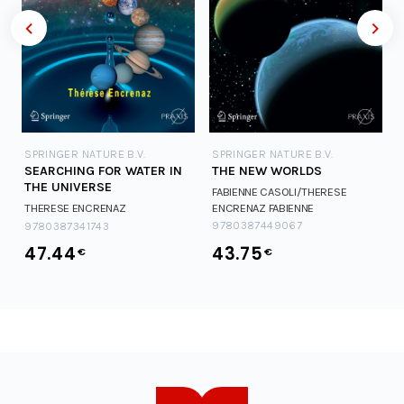
SPRINGER NATURE B.V.
SPRINGER NATURE B.V.
SEARCHING FOR WATER IN
THE NEW WORLDS
THE UNIVERSE
FABIENNE CASOLI/THERESE
THERESE ENCRENAZ
ENCRENAZ
FABIENNE
CASOLI/THERESE ENCRENAZ
9780387449067
9780387341743
47.44
43.75
€
€