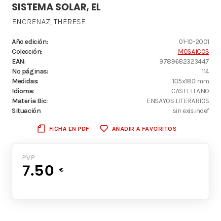
SISTEMA SOLAR, EL
ENCRENAZ, THERESE
Año edición:
01-10-2001
Colección:
MOSAICOS
EAN:
9789682323447
Nº páginas:
114
Medidas:
105x180 mm
Idioma:
CASTELLANO
Materia Bic:
ENSAYOS LITERARIOS
Situación
sin exis.indef
FICHA EN PDF
AÑADIR A FAVORITOS
PVP
7.50
€