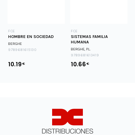
FCE
FCE
HOMBRE EN SOCIEDAD
SISTEMAS FAMILIA
HUMANA
BERGHE
BERGHE, P.L.
9789681615130
9789681613419
10.19
10.66
€
€