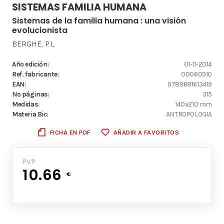
SISTEMAS FAMILIA HUMANA
Sistemas de la familia humana : una visión
evolucionista
BERGHE, P.L.
Año edición:
01-11-2014
Ref. fabricante:
00060910
EAN:
9789681613419
Nº páginas:
315
Medidas:
140x210 mm
Materia Bic:
ANTROPOLOGIA
FICHA EN PDF
AÑADIR A FAVORITOS
PVP
10.66
€