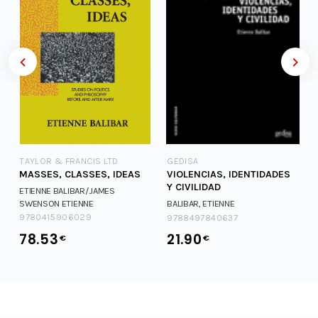
TAYLOR & FRANCIS LTD
GEDISA
MASSES, CLASSES, IDEAS
VIOLENCIAS, IDENTIDADES
Y CIVILIDAD
ETIENNE BALIBAR/JAMES
SWENSON
ETIENNE
BALIBAR, ETIENNE
BALIBAR/JAMES SWENSON
9780415906029
9788497840637
78.53
21.90
€
€