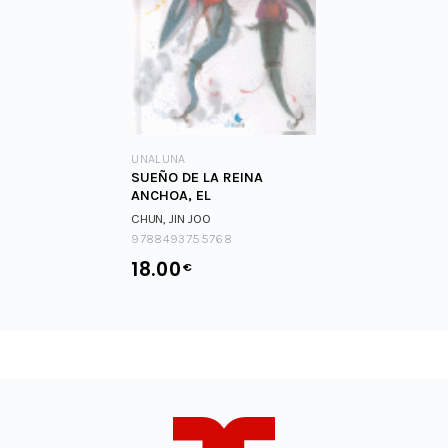
UNALUNA
SUEÑO DE LA REINA
ANCHOA, EL
CHUN, JIN JOO
9788493755768
18.00
€