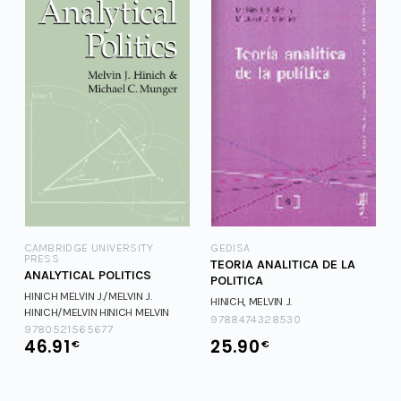
CAMBRIDGE UNIVERSITY
GEDISA
PRESS
TEORIA ANALITICA DE LA
ANALYTICAL POLITICS
POLITICA
HINICH MELVIN J./MELVIN J.
HINICH, MELVIN J.
HINICH/MELVIN
HINICH MELVIN
9788474328530
J./MELVIN J. HINICH/MELVIN
HINICH
9780521565677
46.91
25.90
€
€
MELVIN J./MELVIN J.
HINICH/MELVIN