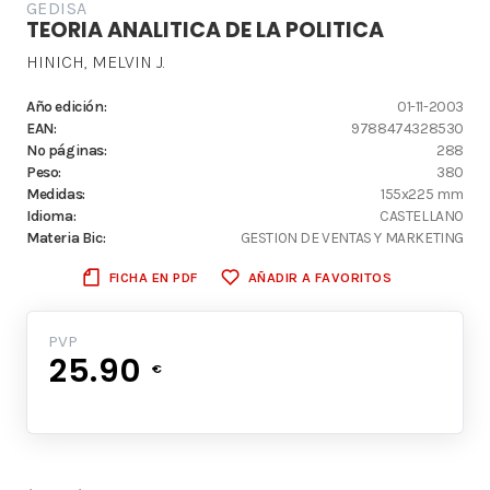
GEDISA
TEORIA ANALITICA DE LA POLITICA
HINICH, MELVIN J.
Año edición:
01-11-2003
EAN:
9788474328530
Nº páginas:
288
Peso:
380
Medidas:
155x225 mm
Idioma:
CASTELLANO
Materia Bic:
GESTION DE VENTAS Y MARKETING
FICHA EN PDF
AÑADIR A FAVORITOS
PVP
25.90
€