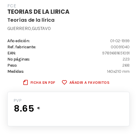
FCE
TEORIAS DE LA LIRICA
Teorías de la lírica
GUERRERO,GUSTAVO
Año edición:
01-02-1999
Ref. fabricante:
00091040
EAN:
9789681651091
Nº páginas:
223
Peso:
268
Medidas:
140x210 mm
FICHA EN PDF
AÑADIR A FAVORITOS
PVP
8.65
€