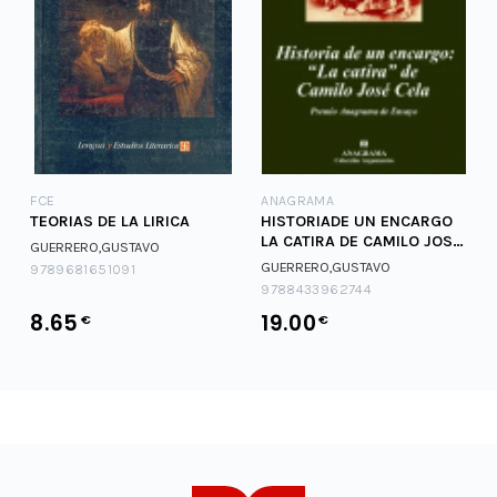
FCE
ANAGRAMA
TEORIAS DE LA LIRICA
HISTORIADE UN ENCARGO
LA CATIRA DE CAMILO JOSE
GUERRERO,GUSTAVO
CELA
GUERRERO,GUSTAVO
9789681651091
9788433962744
8.65
19.00
€
€