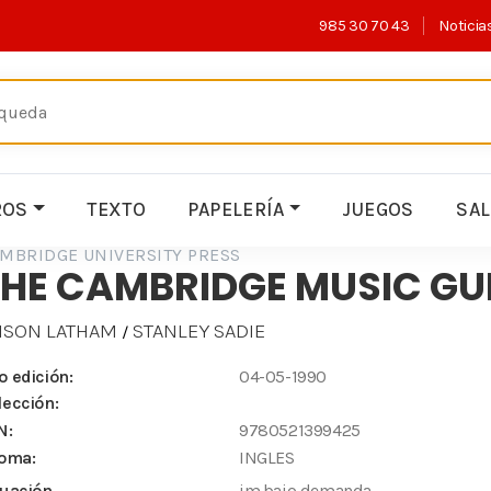
985 30 70 43
Noticia
ROS
TEXTO
PAPELERÍA
JUEGOS
SA
MBRIDGE UNIVERSITY PRESS
HE CAMBRIDGE MUSIC GU
ISON LATHAM
STANLEY SADIE
/
o edición:
04-05-1990
lección:
N:
9780521399425
ioma:
INGLES
tuación
im.bajo demanda