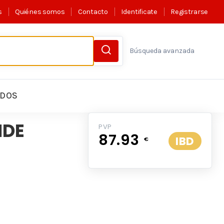
s
Quiénes somos
Contacto
Identificate
Registrarse
Búsqueda avanzada
LDOS
IDE
PVP
87.93
IBD
€