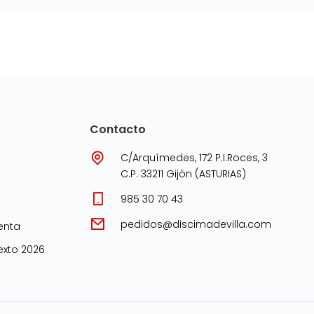
Contacto
C/Arquímedes, 172 P.I.Roces, 3
C.P. 33211 Gijón (ASTURIAS)
985 30 70 43
pedidos@discimadevilla.com
enta
xto 2026