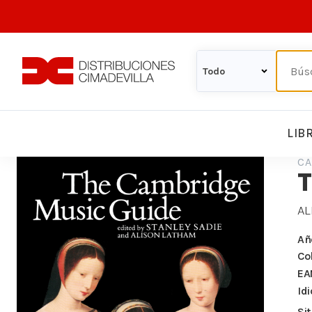
LIB
CA
T
AL
Añ
Co
EA
Id
Si