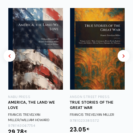
NABU PRESS
ANSON STREET PRESS
AMERICA, THE LAND WE
TRUE STORIES OF THE
LOVE
GREAT WAR
FRANCIS TREVELYAN
FRANCIS TREVELYAN MILLER
MILLER/WILLIAM HOWARD
9781023385572
FRANCIS TREVELYAN
9781143067754
23.05
€
29.78
MILLER/WILLIAM HOWARD
€