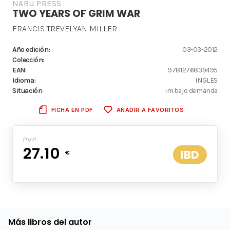
NABU PRESS
TWO YEARS OF GRIM WAR
FRANCIS TREVELYAN MILLER
Año edición:
03-03-2012
Colección:
EAN:
9781276839495
Idioma:
INGLES
Situación
im.bajo demanda
FICHA EN PDF
AÑADIR A FAVORITOS
PVP
27.10
IBD
€
Más libros del autor