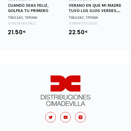
CUANDO SEAS FELIZ,
VERANO EN QUE MI MADRE
GOLPEA TU PRIMERO
TUVO LOS OJOS VERDES,
EL
TIBULEAC, TATIANA
TIBULEAC, TATIANA
9791387641962
9788417553036
21.50
22.50
€
€