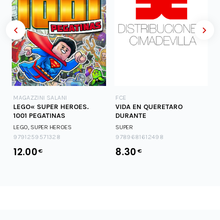
MAGAZZINI SALANI
FCE
LEGO« SUPER HEROES.
VIDA EN QUERETARO
D
1001 PEGATINAS
DURANTE
LEGO, SUPER HEROES
SUPER
9791259571328
9789681612498
12.00
8.30
€
€