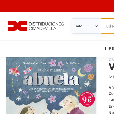
LIB
DU
ME
Añ
Co
EA
En
Nº