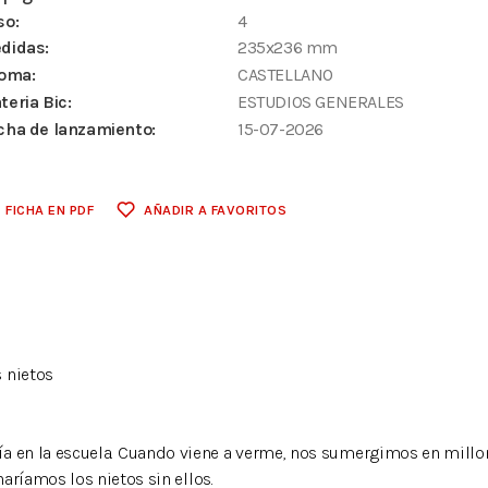
so:
4
didas:
235x236 mm
ioma:
CASTELLANO
teria Bic:
ESTUDIOS GENERALES
cha de lanzamiento:
15-07-2026
FICHA EN PDF
AÑADIR A FAVORITOS
s nietos
a en la escuela. Cuando viene a verme, nos sumergimos en millone
aríamos los nietos sin ellos.