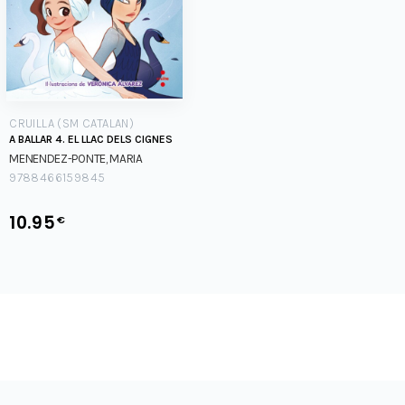
CRUILLA (SM CATALAN)
A BALLAR 4. EL LLAC DELS CIGNES
MENENDEZ-PONTE, MARIA
9788466159845
10.95
€