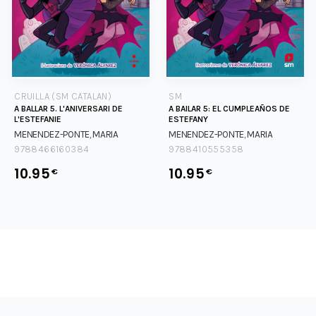
CRUILLA (SM CATALAN)
SM
A BALLAR 5. L'ANIVERSARI DE
A BAILAR 5: EL CUMPLEAÑOS DE
L'ESTEFANIE
ESTEFANY
MENENDEZ-PONTE, MARIA
MENENDEZ-PONTE, MARIA
9788466160384
9788410555358
10.95
10.95
€
€