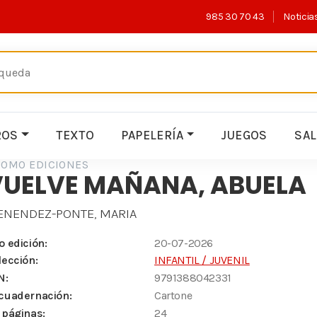
985 30 70 43
Noticia
ROS
TEXTO
PAPELERÍA
JUEGOS
SA
OMO EDICIONES
VUELVE MAÑANA, ABUELA
NENDEZ-PONTE, MARIA
o edición:
20-07-2026
lección:
INFANTIL / JUVENIL
N:
9791388042331
cuadernación:
Cartone
 páginas:
24