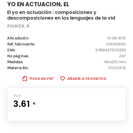
YO EN ACTUACION, EL
El yo en actuación : composiciones y
descomposiciones en los lenguajes de la vid
POIRIER, R.
Año edición:
01-06-1975
Ref. fabricante:
00040900
EAN:
9788437500393
Nº páginas:
247
Medidas:
140x210 mm
Materia Bic:
FILOSOFIA
FICHA EN PDF
AÑADIR A FAVORITOS
PVP
3.61
€