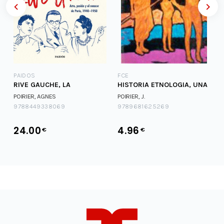
S
PAIDOS
FCE
RIVE GAUCHE, LA
HISTORIA ETNOLOGIA, UNA
POIRIER, AGNES
POIRIER, J.
9788449338069
9789681625269
24.00
4.96
€
€