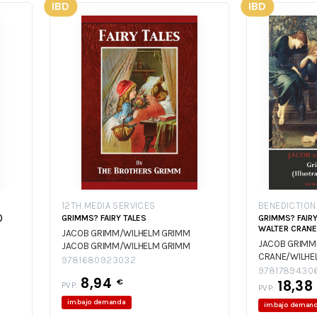
IBD
IBD
12TH MEDIA SERVICES
BENEDICTIO
)
GRIMMS? FAIRY TALES
GRIMMS? FAIRY
WALTER CRANE
JACOB GRIMM/WILHELM GRIMM
JACOB GRIMM
JACOB GRIMM/WILHELM GRIMM
CRANE/WILHE
9781680923032
GRIMM/WALTE
9781789430
8,94
€
GRIMM
18,38
JACOB
PVP:
PVP:
CRANE/WILHE
im.bajo demanda
im.bajo deman