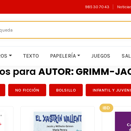
985 30 70 43
Noticia
ROS
TEXTO
PAPELERÍA
JUEGOS
SA
dos para
AUTOR: GRIMM-JA
NO FICCIÓN
BOLSILLO
INFANTIL Y JUVEN
IBD