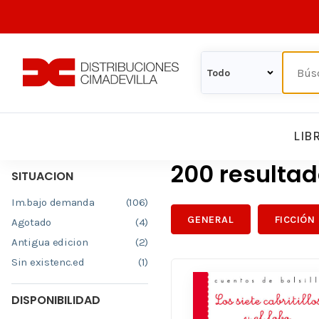
LIB
200 resulta
SITUACION
Im.bajo demanda
(106)
GENERAL
FICCIÓN
Agotado
(4)
Antigua edicion
(2)
Sin existenc.ed
(1)
DISPONIBILIDAD