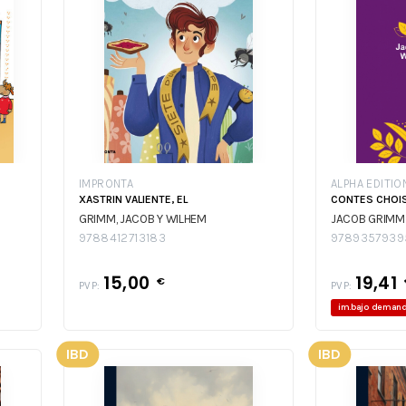
IMPRONTA
ALPHA EDITIO
XASTRIN VALIENTE, EL
CONTES CHOISI
GRIMM, JACOB Y WILHEM
JACOB GRIMM
9788412713183
9789357939
15,00
19,41
€
PVP:
PVP:
im.bajo deman
IBD
IBD