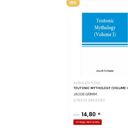
IBD
ALPHA EDITIONS
TEUTONIC MYTHOLOGY (VOLUME I
JACOB GRIMM
9789353869380
14,80
€
PVP:
im.bajo demanda