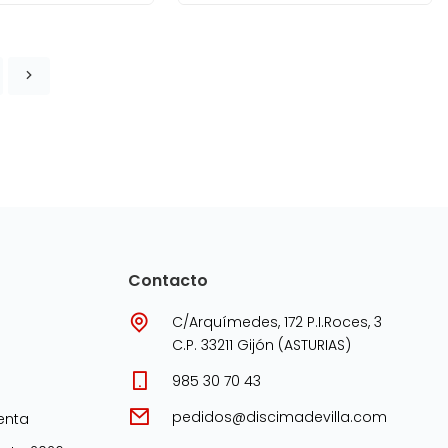
Contacto
C/Arquímedes, 172 P.I.Roces, 3
C.P. 33211 Gijón (ASTURIAS)
985 30 70 43
pedidos@discimadevilla.com
enta