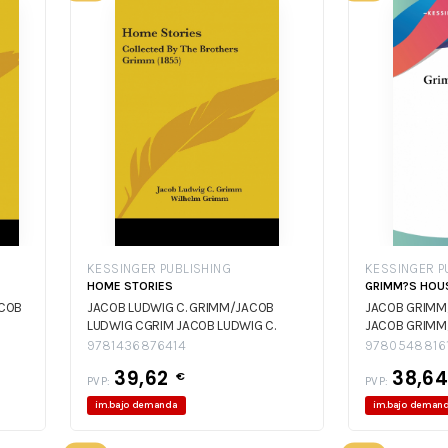
KESSINGER PUBLISHING
KESSINGER P
HOME STORIES
GRIMM?S HOUS
COB
JACOB LUDWIG C. GRIMM/JACOB
JACOB GRIMM
LUDWIG CGRIM
JACOB LUDWIG C.
JACOB GRIMM
GRIMM/JACOB LUDWIG CGRIM
9781436876414
9780548816
39,62
38,6
€
PVP:
PVP:
im.bajo demanda
im.bajo deman