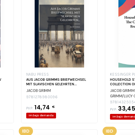
NABU PRESS
KESSINGER P
V
AUS JACOB GRIMMS BRIEFWECHSEL
HOUSEHOLD S
MIT SLAVISCHEN GELEHRTEN...
COLLECTION O
JACOB GRIMM
JACOB GRIMM
GRIMM/LUCY 
9781278980096
9781432505
14,74
€
33,4
PVP:
PVP:
im.bajo demanda
im.bajo deman
IBD
IBD