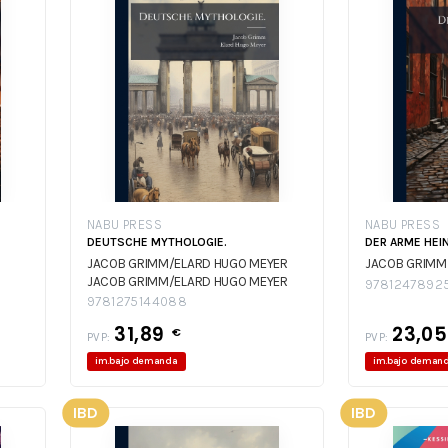
NABU PRESS
NABU PRESS
DEUTSCHE MYTHOLOGIE.
DER ARME HEI
JACOB GRIMM/ELARD HUGO MEYER
JACOB GRIMM
JACOB GRIMM/ELARD HUGO MEYER
9781247892
9781275144088
31,89
23,0
€
PVP:
PVP:
im.bajo demanda
im.bajo deman
IBD
IBD