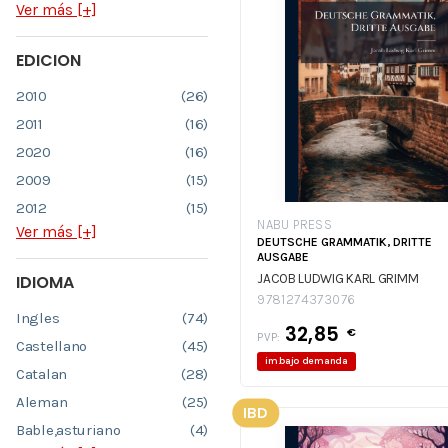
Ver más [+]
EDICION
2010
(26)
2011
(16)
2020
(16)
2009
(15)
2012
(15)
NABU PRESS
Ver más [+]
DEUTSCHE GRAMMATIK, DRITTE
AUSGABE
IDIOMA
JACOB LUDWIG KARL GRIMM
9781274373076
Ingles
(74)
32,85
€
PVP:
Castellano
(45)
im.bajo demanda
Catalan
(28)
Aleman
(25)
IBD
Bable,asturiano
(4)