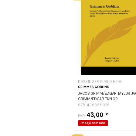
KESSINGER PUBLISHING
GRIMM?S GOBLINS
JACOB GRIMM/EDGAR TAYLOR
JA
GRIMM/EDGAR TAYLOR
9781436858076
43,00
€
PVP:
im.bajo demanda