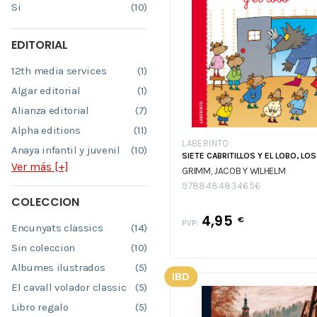
Si
(10)
EDITORIAL
12th media services
(1)
Algar editorial
(1)
Alianza editorial
(7)
Alpha editions
(11)
LABERINTO
Anaya infantil y juvenil
(10)
SIETE CABRITILLOS Y EL LOBO, LOS
Ver más [+]
GRIMM, JACOB Y WILHELM
9788484834656
COLECCION
4,95
€
PVP:
Encunyats classics
(14)
Sin coleccion
(10)
Albumes ilustrados
(5)
IBD
El cavall volador classic
(5)
Libro regalo
(5)