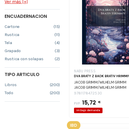
Ver más [+]
ENCUADERNACION
Cartone
(15)
Rustica
(11)
Tela
(4)
Grapado
(3)
Rustica con solapas
(2)
NABU PRESS
TIPO ARTICULO
DVA BRATY Z BAOK BRATIV HRIMMI
JACOB GRIMM/WILHELM GRIMM
Libros
(200)
JACOB GRIMM/WILHELM GRIMM
Todo
(200)
9781178472530
15,72
€
PVP:
im.bajo demanda
IBD