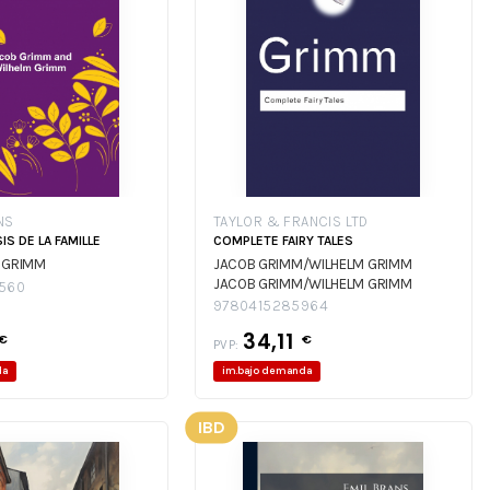
NS
TAYLOR & FRANCIS LTD
S DE LA FAMILLE
COMPLETE FAIRY TALES
 GRIMM
JACOB GRIMM/WILHELM GRIMM
JACOB GRIMM/WILHELM GRIMM
560
9780415285964
34,11
€
€
PVP:
da
im.bajo demanda
IBD