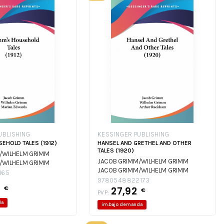
UBLISHING
KESSINGER PUBLISHING
EHOLD TALES (1912)
HANSEL AND GRETHEL AND OTHER
TALES (1920)
/WILHELM GRIMM
JACOB GRIMM/WILHELM GRIMM
/WILHELM GRIMM
JACOB GRIMM/WILHELM GRIMM
165
9780548822173
4
€
27,92
€
PVP:
da
im.bajo demanda