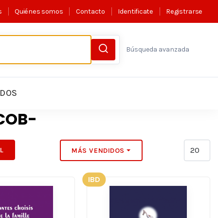
s
Quiénes somos
Contacto
Identificate
Registrarse
Búsqueda avanzada
LDOS
COB-
IL
MÁS VENDIDOS
IBD