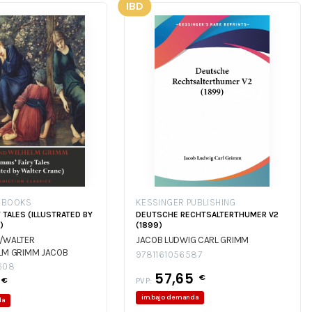
IBD
N BOOKS
KESSINGER PUBLISHING
 TALES (ILLUSTRATED BY
DEUTSCHE RECHTSALTERTHUMER V2
)
(1899)
/WALTER
JACOB LUDWIG CARL GRIMM
LM GRIMM
JACOB
9781161056587
R CRANE/WILHELM
608
57,65
€
 GRIMM/WALTER
€
PVP:
LM GRIMM
im.bajo demanda
da