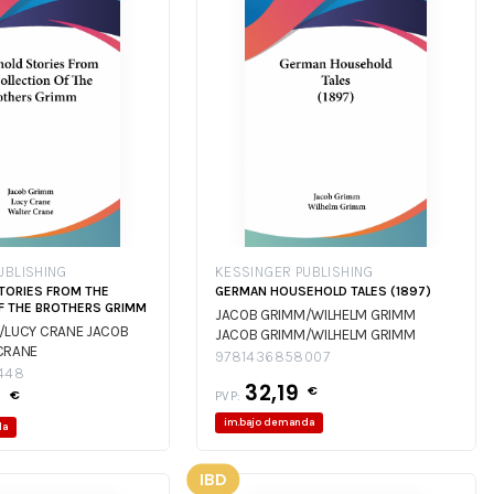
UBLISHING
KESSINGER PUBLISHING
TORIES FROM THE
GERMAN HOUSEHOLD TALES (1897)
F THE BROTHERS GRIMM
JACOB GRIMM/WILHELM GRIMM
/LUCY CRANE
JACOB
JACOB GRIMM/WILHELM GRIMM
CRANE
9781436858007
448
32,19
€
5
€
PVP:
im.bajo demanda
da
IBD