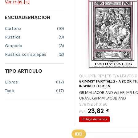
Ver más [+]
ENCUADERNACION
Cartone
(10)
Rustica
(9)
Grapado
(3)
Rustica con solapas
(2)
TIPO ARTICULO
QUILLPEN PTY LTD T/A LEAVES O
GRIMMS? FAIRYTALES - A BOOK TH
Libros
(117)
INSPIRED TOLKIEN
Todo
(117)
GRIMM JACOB AND WILHELM/LUC
CRANE
GRIMM JACOB AND
WILHELM/LUCY CRANE
9781925110166
23,82
€
PVP:
im.bajo demanda
IBD