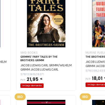
NMD BOOKS
MURINE PUBL
GRIMMS' FAIRY TALES BY THE
THE BROTHERS
BROTHERS GRIMM
HELM
JACOB LUDWI
JACOB LUDWIG CARL GRIMM/WILHELM
GRIMM
JACOB
GRIMM
JACOB LUDWIG CARL
GRIMM/WILHE
9780982499
GRIMM/WILHELM GRIMM
9781936828371
18,01
21,95
€
PVP:
PVP:
im.bajo deman
im.bajo demanda
IBD
IBD