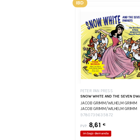
IBD
PETER PAN PRESS
SNOW WHITE AND THE SEVEN DW
JACOB GRIMM/WILHELM GRIMM
JACOB GRIMM/WILHELM GRIMM
9780739635872
8,61
€
PVP:
im.bajo demanda