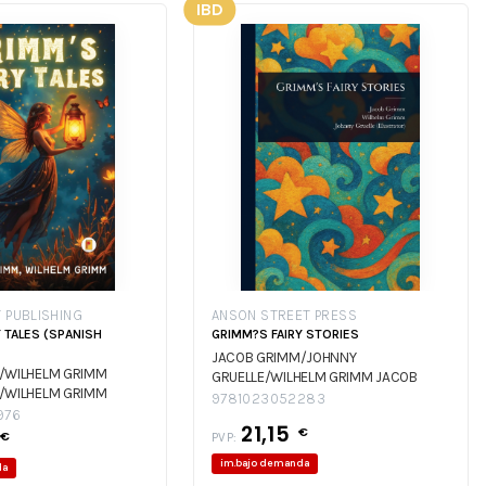
IBD
 PUBLISHING
ANSON STREET PRESS
 TALES (SPANISH
GRIMM?S FAIRY STORIES
JACOB GRIMM/JOHNNY
/WILHELM GRIMM
GRUELLE/WILHELM GRIMM
JACOB
/WILHELM GRIMM
GRIMM/JOHNNY GRUELLE/WILHELM
9781023052283
976
GRIMM
JACOB GRIMM/JOHNNY
21,15
€
€
GRUELLE/WILHELM GRIMM
PVP:
im.bajo demanda
da