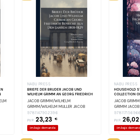
NABU PRESS
NABU PRESS
EN
BRIEFE DER BRUDER JACOB UND
HOUSEHOLD S
N
WILHELM GRIMM AN GEORG FRIEDRICH
COLLECTION O
ELM
JACOB GRIMM/WILHELM
JACOB GRIMM
GRIMM/WILHELM MULLER
JACOB
GRIMM
JACOB
GRIMM/WILHELM GRIMM/WILHELM
CRANE/WILHE
9781147902396
97811715696
MULLER
23,23
JACOB GRIMM/WILHELM
GRIMM/LUCY 
26,0
€
PVP:
PVP:
GRIMM/WILHELM MULLER
im.bajo demanda
im.bajo deman