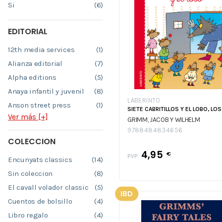
Si
(6)
EDITORIAL
12th media services
(1)
Alianza editorial
(7)
Alpha editions
(5)
Anaya infantil y juvenil
(8)
LABERINTO
Anson street press
(1)
SIETE CABRITILLOS Y EL LOBO, LOS
Ver más [+]
GRIMM, JACOB Y WILHELM
9788484834656
COLECCION
4,95
€
PVP:
Encunyats classics
(14)
Sin coleccion
(8)
El cavall volador classic
(5)
IBD
Cuentos de bolsillo
(4)
Libro regalo
(4)