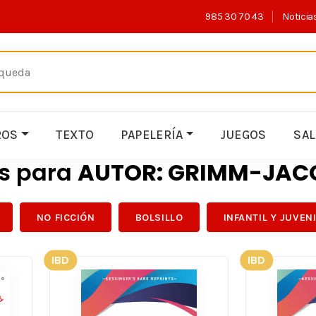
985 30 70 43
Noticia
ROS
TEXTO
PAPELERÍA
JUEGOS
SA
os para
AUTOR: GRIMM-JAC
NO FICCIÓN
BOLSILLO
INFANTIL Y JUVEN
IBD
IBD