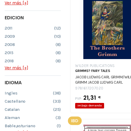
Ver más [+]
EDICION
2011
(12)
2009
(10)
2008
(8)
2015
(8)
2018
(8)
WILDER PUBLICATIONS
Ver más [+]
GRIMMS? FAIRY TALES
JACOB LUDWIG CARL GRIMM/WIL
IDIOMA
GRIMM
JACOB LUDWIG CARL
GRIMM/WILHELM GRIMM
9781617207020
Ingles
(38)
21,31
€
PVP:
Castellano
(33)
im.bajo demanda
Catalan
(25)
Aleman
(3)
IBD
Bable,asturiano
(1)