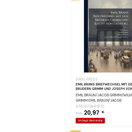
NABU PRESS
EMIL BRANS BRIEFWECHSEL MIT D
BRUDERN GRIMM UND JOSEPH VO
EMIL BRAUN/JACOB GRIMM/WILH
GRIMM
EMIL BRAUN/JACOB
GRIMM/WILHELM GRIMM
EMIL
9781270841975
BRAUN/JACOB GRIMM/WILHELM
20,97
€
PVP:
GRIMM
im.bajo demanda