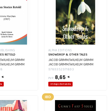
UBLISHING
ALPHA EDITIONS
ES RETOLD
SNOWDROP & OTHER TALES
/WILHELM GRIMM
JACOB GRIMM/WILHELM GRIMM
/WILHELM GRIMM
JACOB GRIMM/WILHELM GRIMM
58
9789352971893
8
8,65
€
€
PVP:
da
im.bajo demanda
IBD