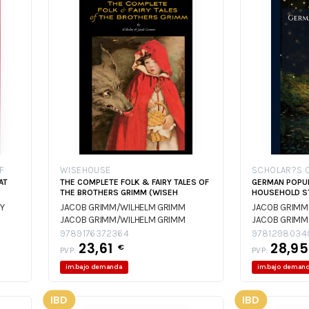
F
WISEHOUSE
SCHOLAR?S 
AT
THE COMPLETE FOLK & FAIRY TALES OF
GERMAN POPUL
THE BROTHERS GRIMM (WISEH
HOUSEHOLD ST
Y
JACOB GRIMM/WILHELM GRIMM
JACOB GRIMM
JACOB GRIMM/WILHELM GRIMM
JACOB GRIMM
9789176372364
9781298034
23,61
28,9
€
PVP:
PVP:
im.bajo demanda
im.bajo deman
IBD
IBD