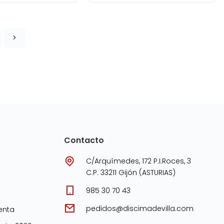
Contacto
C/Arquímedes, 172 P.I.Roces, 3
C.P. 33211 Gijón (ASTURIAS)
985 30 70 43
pedidos@discimadevilla.com
enta