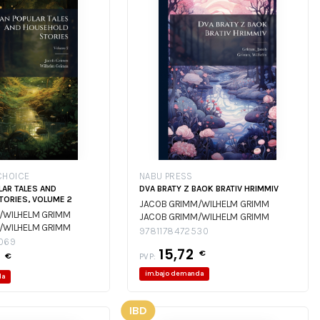
CHOICE
NABU PRESS
AR TALES AND
DVA BRATY Z BAOK BRATIV HRIMMIV
ORIES, VOLUME 2
JACOB GRIMM/WILHELM GRIMM
/WILHELM GRIMM
JACOB GRIMM/WILHELM GRIMM
/WILHELM GRIMM
9781178472530
069
15,72
€
5
€
PVP:
im.bajo demanda
da
IBD