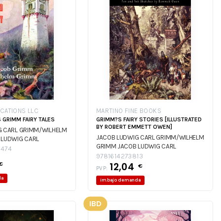
ICATIONS LLC
MARTINO FINE BOOKS
 GRIMM FAIRY TALES
GRIMM?S FAIRY STORIES [ILLUSTRATED
BY ROBERT EMMETT OWEN]
G CARL GRIMM/WILHELM
JACOB LUDWIG CARL GRIMM/WILHELM
 LUDWIG CARL
GRIMM
JACOB LUDWIG CARL
LM GRIMM
474
GRIMM/WILHELM GRIMM
9781614273813
€
12,04
€
PVP:
da
im.bajo demanda
IBD