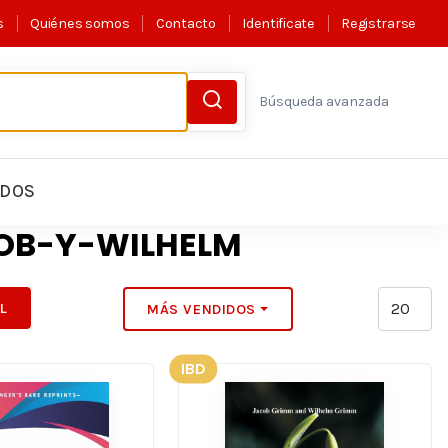
s
Quiénes somos
Contacto
Identificate
Registrarse
Búsqueda avanzada
LDOS
OB-Y-WILHELM
IL
MÁS VENDIDOS
IBD