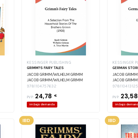
KESSINGER PUBLISHING
KESSINGER P
GRIMM?S FAIRY TALES
GERMAN STORI
JACOB GRIMM/WILHELM GRIMM
JACOB GRIMM
JACOB GRIMM/WILHELM GRIMM
JACOB GRIMM
9781104757632
97811041312
24,78
23,5
€
PVP:
PVP:
im.bajo demanda
im.bajo deman
IBD
IBD