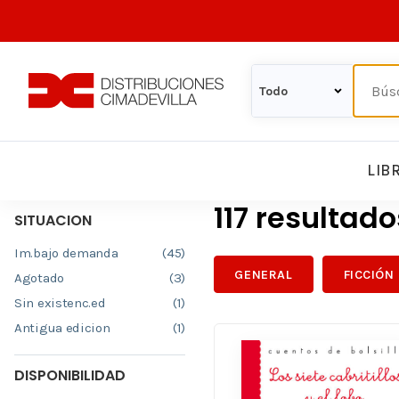
LIB
117 resultad
SITUACION
Im.bajo demanda
(45)
GENERAL
FICCIÓN
Agotado
(3)
Sin existenc.ed
(1)
Antigua edicion
(1)
DISPONIBILIDAD