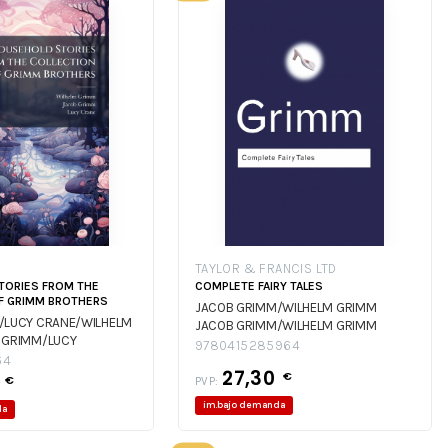
TAYLOR & FRANCIS LTD
TORIES FROM THE
COMPLETE FAIRY TALES
F GRIMM BROTHERS
JACOB GRIMM/WILHELM GRIMM
/LUCY CRANE/WILHELM
JACOB GRIMM/WILHELM GRIMM
 GRIMM/LUCY
9780415285964
LM GRIMM
JACOB
64
27,30
€
CRANE/WILHELM GRIMM
2
€
PVP:
im.bajo demanda
da