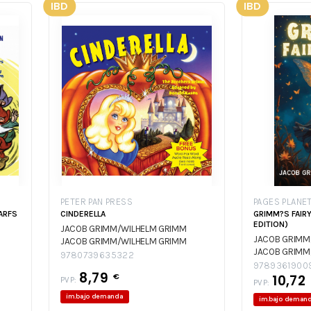
IBD
IBD
PETER PAN PRESS
PAGES PLANET
ARFS
CINDERELLA
GRIMM?S FAIRY
EDITION)
JACOB GRIMM/WILHELM GRIMM
JACOB GRIMM
JACOB GRIMM/WILHELM GRIMM
JACOB GRIMM
9780739635322
9789361900
8,79
€
10,72
PVP:
PVP:
im.bajo demanda
im.bajo deman