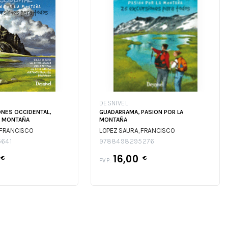
DESNIVEL
ONES OCCIDENTAL,
GUADARRAMA, PASION POR LA
A MONTAÑA
MONTAÑA
 FRANCISCO
LOPEZ SAURA, FRANCISCO
641
9788498295276
16,00
€
€
PVP: