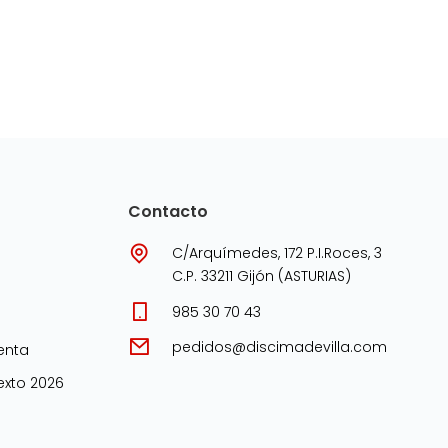
Contacto
C/Arquímedes, 172 P.I.Roces, 3
C.P. 33211 Gijón (ASTURIAS)
985 30 70 43
pedidos@discimadevilla.com
enta
xto 2026