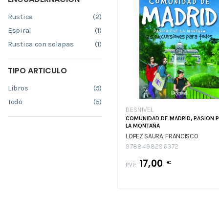
Rustica
(2)
Espiral
(1)
Rustica con solapas
(1)
TIPO ARTICULO
Libros
(5)
Todo
(5)
DESNIVEL
COMUNIDAD DE MADRID, PASION 
LA MONTAÑA
LOPEZ SAURA, FRANCISCO
9788498296372
17,00
€
PVP: