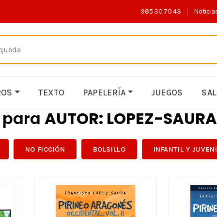
985 30 70 43
Noticia
ROS
TEXTO
PAPELERÍA
JUEGOS
SA
s para
AUTOR: LOPEZ-SAUR
NO FICCIÓN
BOLSILLO
INFANTIL Y JUVEN