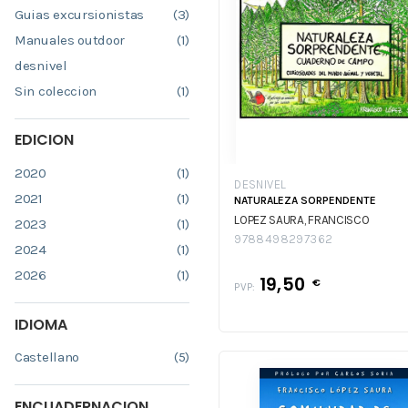
Guias excursionistas
(3)
Manuales outdoor
(1)
desnivel
Sin coleccion
(1)
EDICION
2020
(1)
DESNIVEL
2021
(1)
NATURALEZA SORPENDENTE
LOPEZ SAURA, FRANCISCO
2023
(1)
9788498297362
2024
(1)
2026
(1)
19,50
€
PVP:
IDIOMA
Castellano
(5)
ENCUADERNACION