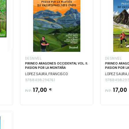
DESNIVEL
DESNIVEL
PIRINEO ARAGONES OCCIDENTAL VOL. II.
PIRINEO ARAG
PASION POR LA MONTAÑA
PASION POR L
LOPEZ SAURA, FRANCISCO
LOPEZ SAURA,
9788498296761
9788498295
17,00
17,00
€
PVP:
PVP: