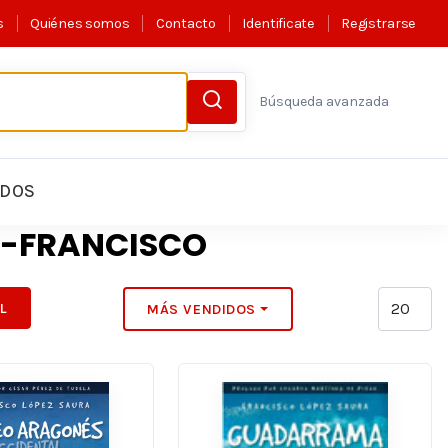
s
Quiénes somos
Contacto
Identificate
Registrarse
Búsqueda avanzada
LDOS
A-FRANCISCO
IL
MÁS VENDIDOS