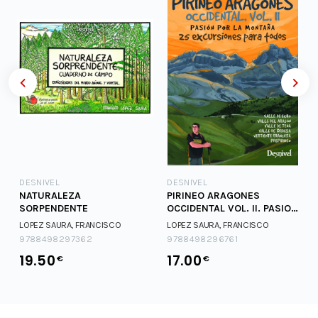
DESNIVEL
DESNIVEL
NATURALEZA
PIRINEO ARAGONES
SORPENDENTE
OCCIDENTAL VOL. II. PASION
POR LA MONTAÑA
LOPEZ SAURA, FRANCISCO
LOPEZ SAURA, FRANCISCO
9788498297362
9788498296761
19.50
17.00
€
€