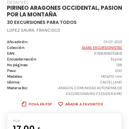
DESNIVEL
PIRINEO ARAGONES OCCIDENTAL, PASION
POR LA MONTAÑA
30 EXCURSIONES PARA TODOS
LOPEZ SAURA, FRANCISCO
Año edición:
01-07-2021
Colección:
GUIAS EXCURSIONISTAS
EAN:
9788498295641
Encuadernación:
Espiral
Nº páginas:
128
Peso:
200
Medidas:
140x210 mm
Idioma:
CASTELLANO
Materia Bic:
ARAGON, COMUNIDAD AUTONOMA DE
EXCURSIONISMO Y SENDERISMO
FICHA EN PDF
AÑADIR A FAVORITOS
PVP
17.00
€