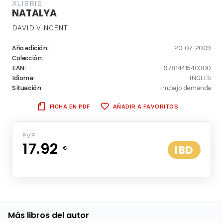
XLIBRIS
NATALYA
DAVID VINCENT
Año edición:
20-07-2009
Colección:
EAN:
9781441540300
Idioma:
INGLES
Situación
im.bajo demanda
FICHA EN PDF
AÑADIR A FAVORITOS
PVP
17.92
IBD
€
Más libros del autor