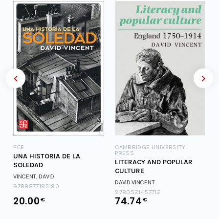
FCE
CAMBRIDGE UNIVERSITY
PRESS
UNA HISTORIA DE LA
LITERACY AND POPULAR
SOLEDAD
CULTURE
VINCENT, DAVID
DAVID VINCENT
9789877193190
9780521457712
20.00
74.74
€
€