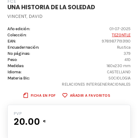
FCE
UNA HISTORIA DE LA SOLEDAD
VINCENT, DAVID
Año edición:
01-07-2025
Colección:
TEZONTLE
EAN:
9789877193190
Encuadernación:
Rustica
Nº páginas:
379
Peso:
410
Medidas:
160x230 mm
Idioma:
CASTELLANO
Materia Bic:
SOCIOLOGIA
RELACIONES INTERGENERACIONALES
FICHA EN PDF
AÑADIR A FAVORITOS
PVP
20.00
€