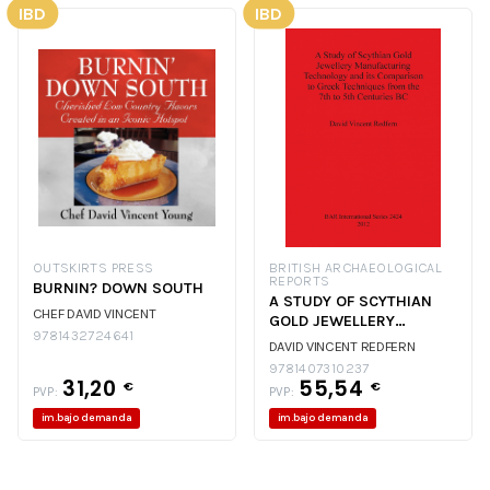
IBD
IBD
OUTSKIRTS PRESS
BRITISH ARCHAEOLOGICAL
REPORTS
BURNIN? DOWN SOUTH
A STUDY OF SCYTHIAN
CHEF DAVID VINCENT
GOLD JEWELLERY
9781432724641
MANUFACTURING
DAVID VINCENT REDFERN
TECHNOLOGY
9781407310237
31,20
55,54
€
€
PVP:
PVP:
im.bajo demanda
im.bajo demanda