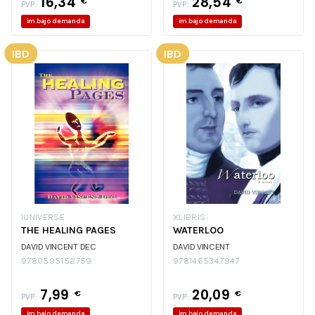
16,34
28,54
€
€
PVP:
PVP:
im.bajo demanda
im.bajo demanda
IBD
IBD
IUNIVERSE
XLIBRIS
THE HEALING PAGES
WATERLOO
DAVID VINCENT DEC
DAVID VINCENT
9780595152759
9781465347947
7,99
20,09
€
€
PVP:
PVP:
im.bajo demanda
im.bajo demanda