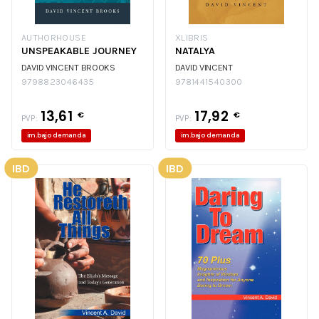
AUTHORHOUSE
XLIBRIS
UNSPEAKABLE JOURNEY
NATALYA
DAVID VINCENT BROOKS
DAVID VINCENT
9798823046435
9781441540300
13,61
17,92
€
€
PVP:
PVP:
im.bajo demanda
im.bajo demanda
IBD
IBD