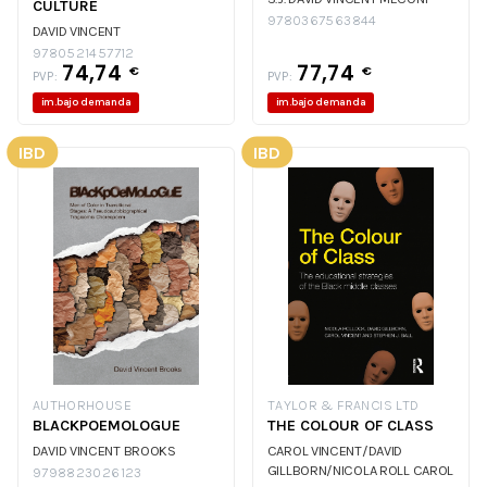
CULTURE
9780367563844
DAVID VINCENT
9780521457712
74,74
77,74
€
€
PVP:
PVP:
im.bajo demanda
im.bajo demanda
IBD
IBD
AUTHORHOUSE
TAYLOR & FRANCIS LTD
BLACKPOEMOLOGUE
THE COLOUR OF CLASS
DAVID VINCENT BROOKS
CAROL VINCENT/DAVID
GILLBORN/NICOLA ROLL
CAROL
9798823026123