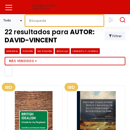
22 resultados para
AUTOR:
Filtrar
DAVID-VINCENT
GENERAL
FICCIÓN
NO FICCIÓN
BOLSILLO
INFANTIL Y JUVENIL
MÁS VENDIDOS
IBD
IBD