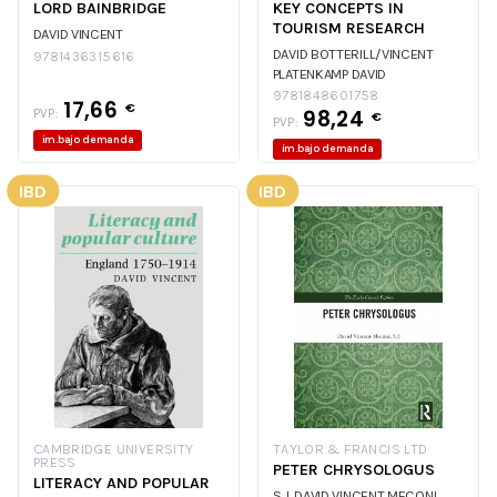
LORD BAINBRIDGE
KEY CONCEPTS IN
TOURISM RESEARCH
DAVID VINCENT
DAVID BOTTERILL/VINCENT
9781436315616
PLATENKAMP
DAVID
BOTTERILL/VINCENT
9781848601758
17,66
€
98,24
PVP:
PLATENKAMP
€
PVP:
im.bajo demanda
im.bajo demanda
IBD
IBD
CAMBRIDGE UNIVERSITY
TAYLOR & FRANCIS LTD
PRESS
PETER CHRYSOLOGUS
LITERACY AND POPULAR
S.J. DAVID VINCENT MECONI