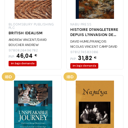
BLOOMSBURY PUBLISHING
NABU PRESS
PLC
HISTOIRE D?ANGLETERRE
BRITISH IDEALISM
DEPUIS L?INVASION DE
ANDREW VINCENT/DAVID
JULES CESAR JUSQ?
DAVID HUME/FRANÇOIS
BOUCHER
ANDREW
NICOLAS VINCENT CAMP
DAVID
VINCENT/DAVID BOUCHER
9780826496782
HUME/FRANÇOIS NICOLAS
9781274583086
46,04
€
31,82
PVP:
VINCENT CAMP
€
PVP:
im.bajo demanda
im.bajo demanda
IBD
IBD