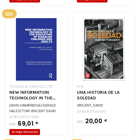
IBD
TAYLOR & FRANCIS LTD
FCE
NEW INFORMATION
UNA HISTORIA DE LA
TECHNOLOGY IN THE
SOLEDAD
EDUCATION OF DISABLED
DAVID HAWKRIDGE/GERALD
VINCENT, DAVID
CHIL
HALES/TOM VINCENT
DAVID
9789877193190
HAWKRIDGE/GERALD
9781138597488
20,00
€
69,01
HALES/TOM VINCENT
DAVID
PVP:
€
PVP:
HAWKRIDGE/GERALD
im.bajo demanda
HALES/TOM VINCENT