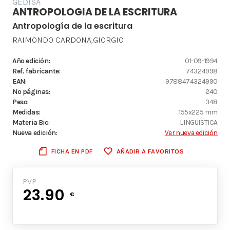
GEDISA
ANTROPOLOGIA DE LA ESCRITURA
Antropología de la escritura
RAIMONDO CARDONA,GIORGIO
Año edición:
01-09-1994
Ref. fabricante:
74324998
EAN:
9788474324990
Nº páginas:
240
Peso:
348
Medidas:
155x225 mm
Materia Bic:
LINGUISTICA
Nueva edición:
Ver nueva edición
FICHA EN PDF
AÑADIR A FAVORITOS
PVP
23.90
€