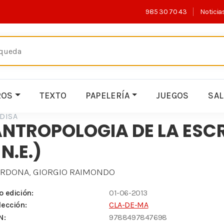
985 30 70 43
Noticia
ROS
TEXTO
PAPELERÍA
JUEGOS
SA
DISA
NTROPOLOGIA DE LA ESC
 N.E.)
RDONA, GIORGIO RAIMONDO
o edición:
01-06-2013
lección:
CLA-DE-MA
N:
9788497847698