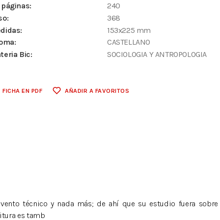
 páginas:
240
so:
368
didas:
153x225 mm
ioma:
CASTELLANO
teria Bic:
SOCIOLOGIA Y ANTROPOLOGIA
FICHA EN PDF
AÑADIR A FAVORITOS
ento técnico y nada más; de ahí que su estudio fuera sobre to
ritura es tamb