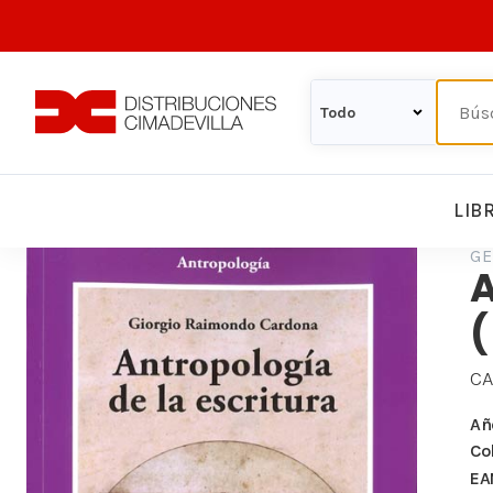
LIB
GE
A
(
CA
Añ
Co
EA