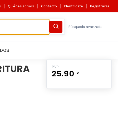
s
Quiénes somos
Contacto
Identificate
Registrarse
Búsqueda avanzada
LDOS
RITURA
PVP
25.90
€