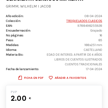
GRIMM, WILHELM I JACOB
Año edición:
08-04-2024
Colección:
TROQUELADOS CLASICOS
EAN:
9788498255928
Encuadernación:
Grapado
Nº páginas:
16
Peso:
85
Medidas:
188x251 mm
Idioma:
CASTELLANO
Materia Bic:
EDAD DE INTERES: A PARTIR DE 4 AÑOS
LIBROS DE CUENTOS ILUSTRADOS
CUENTOS TRADICIONALES
Fecha de lanzamiento:
17-04-2024
FICHA EN PDF
AÑADIR A FAVORITOS
PVP
2.00
€