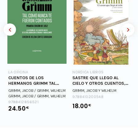
LA OFICINA
NORDICA LIBROS
CUENTOS DE LOS
SASTRE QUE LLEGO AL
HERMANOS GRIMM TAL
CIELO Y OTROS CUENTOS,
COMO NUNCA TE FUERON
EL
GRIMM, JACOB / GRIMM, WILHELM
GRIMM, JACOB Y WILHELM
CONTA
GRIMM, JACOB / GRIMM, WILHELM
9788410200548
9788412856521
18.00
€
24.50
€